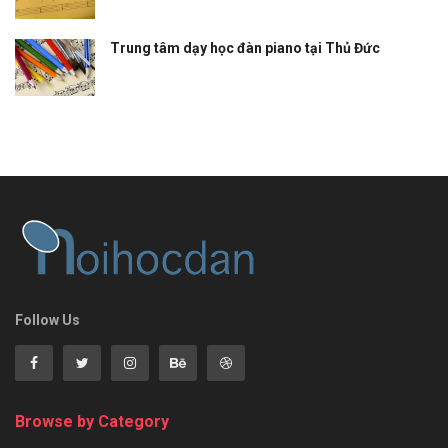
Trung tâm dạy học đàn piano tại Thủ Đức
Follow Us
Browse by Category