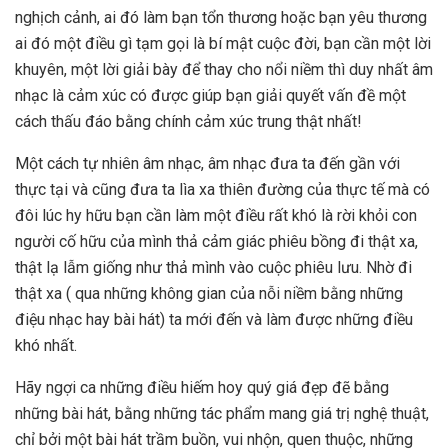
nghịch cảnh, ai đó làm bạn tổn thương hoặc bạn yêu thương
ai đó một điều gì tạm gọi là bí mật cuộc đời, bạn cần một lời
khuyên, một lời giải bày để thay cho nổi niềm thì duy nhất âm
nhạc là cảm xúc có được giúp bạn giải quyết vấn đề một
cách thấu đáo bằng chính cảm xúc trung thật nhất!
Một cách tự nhiên âm nhạc, âm nhạc đưa ta đến gần với
thực tại và cũng đưa ta lìa xa thiên đường của thực tế mà có
đôi lúc hy hữu bạn cần làm một điều rất khó là rời khỏi con
người cố hữu của mình thả cảm giác phiêu bồng đi thật xa,
thật lạ lẫm giống như thả mình vào cuộc phiêu lưu. Nhờ đi
thật xa ( qua những không gian của nỗi niềm bằng những
điệu nhạc hay bài hát) ta mới đến và làm được những điều
khó nhất.
Hãy ngợi ca những điều hiếm hoy quý giá đẹp đẽ bằng
những bài hát, bằng những tác phẩm mang giá trị nghệ thuật,
chỉ bởi một bài hát trầm buồn, vui nhộn, quen thuộc, những