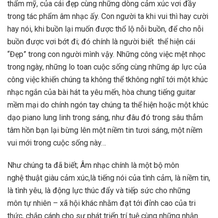
thẩm mỹ, của cái đẹp cùng những dòng cảm xúc vơi đầy
trong tác phẩm âm nhạc ấy. Con người ta khi vui thì hay cười
hay nói, khi buồn lại muốn được thổ lộ nỗi buồn, để cho nỗi
buồn được vơi bớt đi; đó chính là người biết thể hiện cái
“Đẹp” trong con người mình vậy. Những công việc mệt nhọc
trong ngày, những lo toan cuộc sống cùng những áp lực của
công việc khiến chúng ta không thể tkhông nghĩ tới một khúc
nhạc ngắn của bài hát ta yêu mến, hòa chung tiếng guitar
mềm mại do chính ngón tay chúng ta thể hiện hoặc một khúc
dạo piano lung linh trong sáng, như đâu đó trong sâu thẳm
tâm hồn bạn lại bừng lên một niềm tin tươi sáng, một niềm
vui mới trong cuộc sống này…
Như chúng ta đã biết; Âm nhạc chính là một bộ môn
nghệ thuật giàu cảm xúc,là tiếng nói của tình cảm, là niềm tin,
là tình yêu, là động lực thúc đẩy và tiếp sức cho những
môn tự nhiên – xã hội khác nhằm đạt tới đỉnh cao của tri
thức, chắp cánh cho sự phát triển trí tuệ cùng những nhận