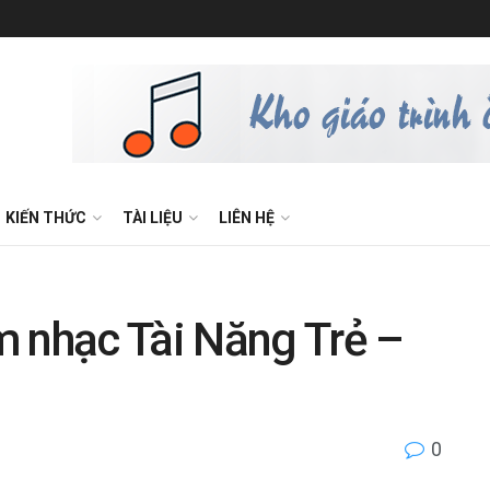
KIẾN THỨC
TÀI LIỆU
LIÊN HỆ
m nhạc Tài Năng Trẻ –
0