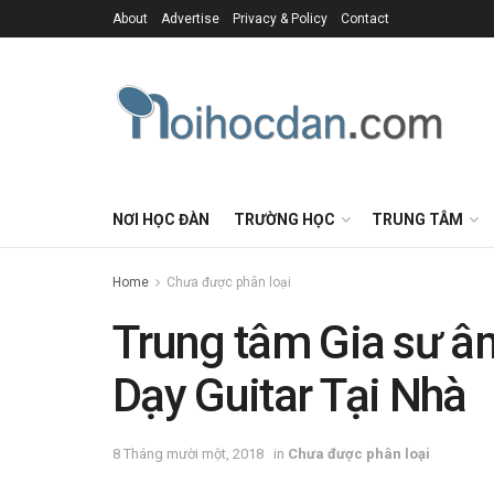
About
Advertise
Privacy & Policy
Contact
NƠI HỌC ĐÀN
TRƯỜNG HỌC
TRUNG TÂM
Home
Chưa được phân loại
Trung tâm Gia sư â
Dạy Guitar Tại Nhà
8 Tháng mười một, 2018
in
Chưa được phân loại