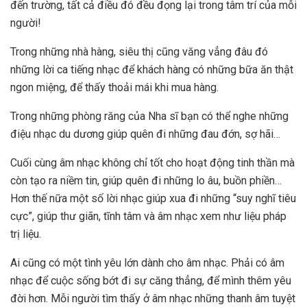
đến trường, tất cả điều đó đều đọng lại trong tâm trí của mỗi
người!
Trong những nhà hàng, siêu thị cũng văng vẳng đâu đó
những lời ca tiếng nhạc để khách hàng có những bữa ăn thật
ngon miệng, để thấy thoải mái khi mua hàng.
Trong những phòng răng của Nha sĩ bạn có thể nghe những
điệu nhạc du dương giúp quên đi những đau đớn, sợ hãi…
Cuối cùng âm nhạc không chỉ tốt cho hoạt động tinh thần mà
còn tạo ra niềm tin, giúp quên đi những lo âu, buồn phiền…
Hơn thế nữa một số lời nhạc giúp xua đi những “suy nghĩ tiêu
cực”, giúp thư giãn, tĩnh tâm và âm nhạc xem như liệu pháp
trị liệu.
Ai cũng có một tình yêu lớn dành cho âm nhạc. Phải có âm
nhạc để cuộc sống bớt đi sự căng thẳng, để mình thêm yêu
đời hơn. Mỗi người tìm thấy ở âm nhạc những thanh âm tuyệt