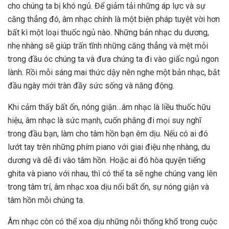
cho chúng ta bị khó ngủ. Để giảm tải những áp lực và sự
căng thẳng đó, âm nhạc chính là một biện pháp tuyệt vời hơn
bất kì một loại thuốc ngủ nào. Những bản nhạc du dương,
nhẹ nhàng sẽ giúp trấn tĩnh những căng thẳng và mệt mỏi
trong đầu óc chúng ta và đưa chúng ta đi vào giấc ngủ ngon
lành. Rồi mỗi sáng mai thức dậy nên nghe một bản nhạc, bắt
đầu ngày mới tràn đầy sức sống và năng động.
Khi cảm thấy bất ổn, nóng giận…âm nhạc là liều thuốc hữu
hiệu, âm nhạc là sức mạnh, cuốn phăng đi mọi suy nghĩ
trong đầu bạn, làm cho tâm hồn bạn êm dịu. Nếu có ai đó
lướt tay trên những phím piano với giai điệu nhẹ nhàng, du
dương và dễ đi vào tâm hồn. Hoặc ai đó hòa quyện tiếng
ghita và piano với nhau, thì có thể ta sẽ nghe chúng vang lên
trong tâm trí, âm nhạc xoa dịu nổi bất ổn, sự nóng giận và
tâm hồn mỗi chúng ta.
Âm nhạc còn có thể xoa dịu những nỗi thống khổ trong cuộc